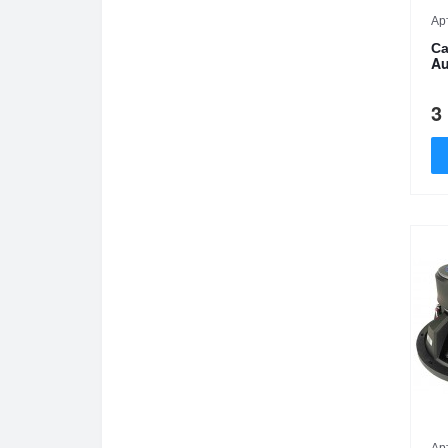
Ар
Са
Au
3
Ар