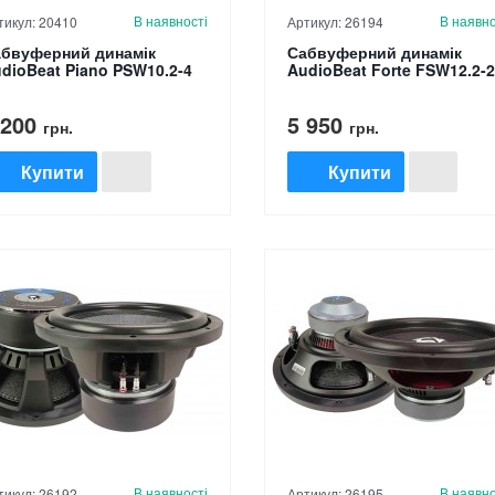
В наявності
В наявно
тикул: 20410
Артикул: 26194
бвуферний динамік
Сабвуферний динамік
dioBeat Piano PSW10.2-4
AudioBeat Forte FSW12.2-2
 200
5 950
грн.
грн.
Купити
Купити
В наявності
В наявно
тикул: 26192
Артикул: 26195