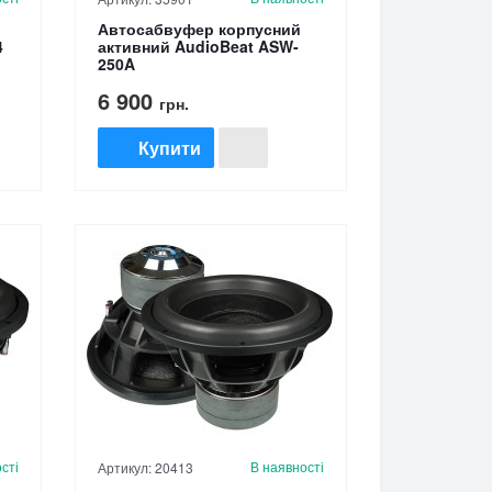
Автосабвуфер корпусний
4
активний AudioBeat ASW-
250A
6 900
грн.
Купити
сті
В наявності
Артикул: 20413