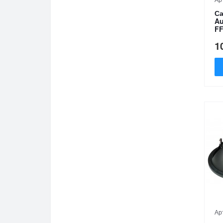
Са
Au
FF
1
Ар