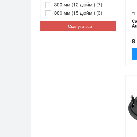
300 мм (12 дюйм.) (7)
380 мм (15 дюйм.) (3)
Ар
Са
Au
Скинути все
8