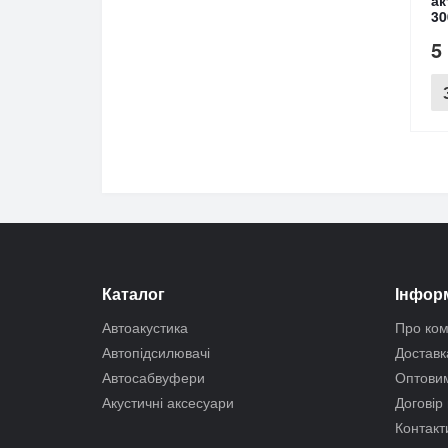
30
5
Каталог
Інфор
Автоакустика
Про ко
Автопідсилювачі
Доставк
Автосабвуфери
Оптовим
Акустичні аксесуари
Договір
Контакт