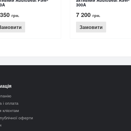
0A
300A
 350
7 200
грн.
грн.
Замовити
Замовити
мація
мпанію
а і оплата
 клієнтам
 публічної оферти
и