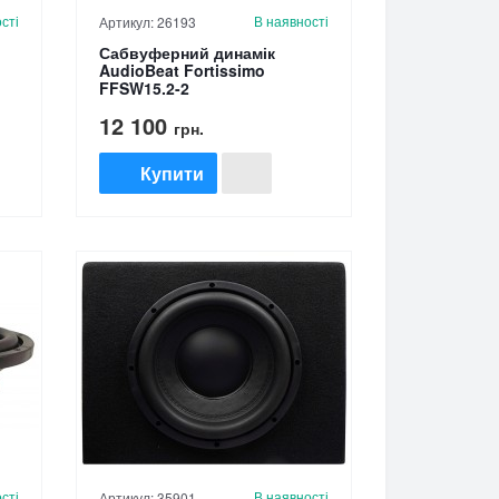
сті
В наявності
Артикул: 26193
Сабвуферний динамік
AudioBeat Fortissimo
FFSW15.2-2
12 100
грн.
Купити
сті
В наявності
Артикул: 35901