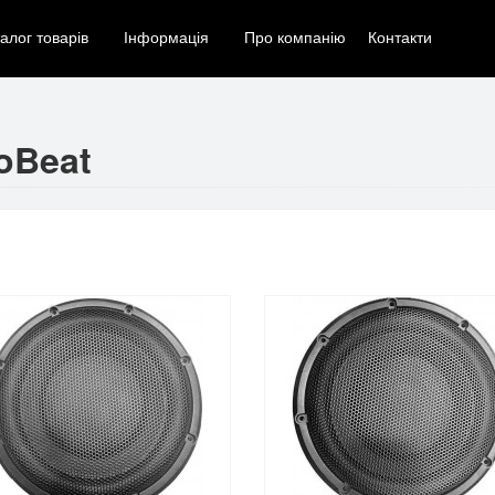
мація
Про компанію
Контакти
oBeat