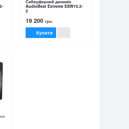
Сабвуферний динамік
2-
AudioBeat Extreme ESW15.2-
2
19 200
грн.
Купити
ння