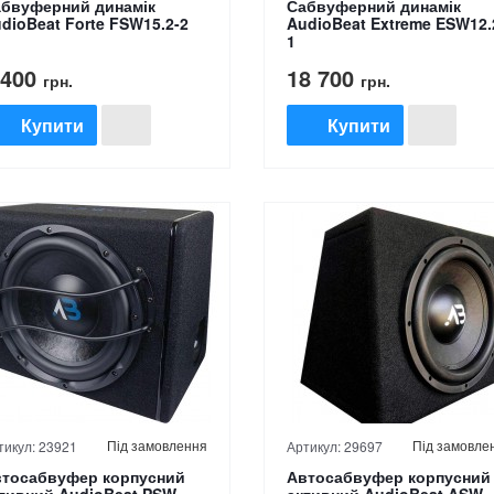
бвуферний динамік
Сабвуферний динамік
dioBeat Forte FSW15.2-2
AudioBeat Extreme ESW12.
1
 400
18 700
грн.
грн.
Купити
Купити
Під замовлення
Під замовле
тикул: 23921
Артикул: 29697
тосабвуфер корпусний
Автосабвуфер корпусний
тивний AudioBeat PSW-
активний AudioBeat ASW-