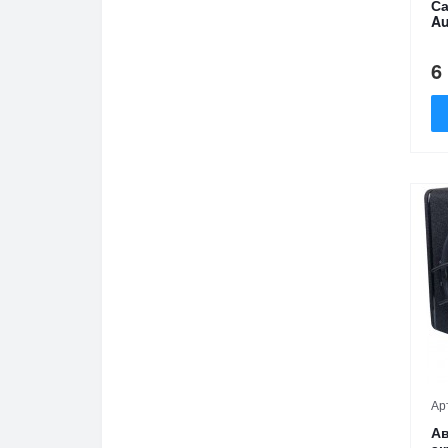
Са
Au
6
Ар
Ав
ак