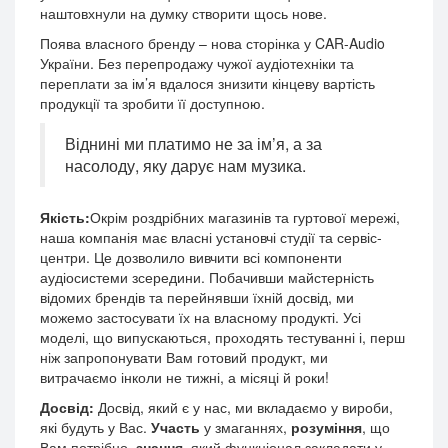
наштовхнули на думку створити щось нове.
Поява власного бренду – нова сторінка у CAR-Audio
України. Без перепродажу чужої аудіотехніки та
переплати за ім’я вдалося знизити кінцеву вартість
продукції та зробити її доступною.
Віднині ми платимо не за ім’я, а за
насолоду, яку дарує нам музика.
Якість:
Окрім роздрібних магазинів та гуртової мережі,
наша компанія має власні установчі студії та сервіс-
центри. Це дозволило вивчити всі компоненти
аудіосистеми зсередини. Побачивши майстерність
відомих брендів та перейнявши їхній досвід, ми
можемо застосувати їх на власному продукті. Усі
моделі, що випускаються, проходять тестуванні і, перш
ніж запропонувати Вам готовий продукт, ми
витрачаємо інколи не тижні, а місяці й роки!
Досвід:
Досвід, який є у нас, ми вкладаємо у вироби,
які будуть у Вас.
Участь
у змаганнях,
розуміння
, що
Вам потрібно,
знання
, який функціонал закладати у