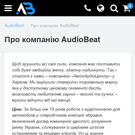
0
AudioBeat
Про компанію AudioBeat
Про компанію AudioBeat
Щоб зрушити всі свої сили, компанія має поставити
собі дуже амбіційну мету, здатну надихнути. Так і
сталося з нами – компанією «АвтоАудіоЦентр» у
Харкові. Ми вирішили створити торгівельну марку,
яка у доступному ціновому сегменті дасть
можливість любителям гарної – якісної та гучної –
музики відчути від неї емоції.
Ціна:
За більш ніж 10 років роботи з аудіотехнікою для
автомобілів у співробітників компанії зібрався
величезний досвід інженерної ідеології, розуміння
ринку України, спілкування із широким штатом
установників та кінцевих клієнтів. Усі ці знання