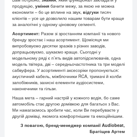
продукцію,
уміння
бачити межу, за якою не можна
економити – бо це вплине на звук,
відгуки
тисяч
клієнтів – усе це дозволило нашим товарам бути краще
за аналогічні у одному ціновому сегменті.
Асортимент:
Разом зі зростанням компанії та нового
бренду зростає і наш асортимент. Щомісяця ми
випробовуємо десятки зразків з різних заводів,
допрацьовуємо, шукаємо краще. Сьогодні у
модельному ряді є п’ять видів автопідсилювачів, одна
модель твітера, дві – середньочастотника та три моделі
сабвуфера. У асортименті аксесоріки пропонуються:
акустичний кабель, міжблочники RCA, тримачі й колби
запобіжників, захисні елементи аудіосистеми,
наконечники та гільзи.
Наша мета – гарний настрій у кожного водія, бо саме
автомобіль стає другою домівкою для багатьох з Вас.
Ми намагаємось зробити час, коли Ви перебуваєте у
другій домівці, якомога комфортнішим та емоційнішим.
З повагою, бренд-менеджер компанії Audiobeat,
Братіщев Артем