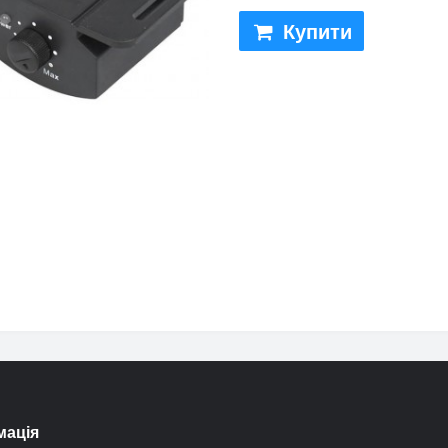
Купити
мація