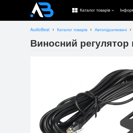
Каталог товарів
Інфор
AudioBeat
Каталог товарів
Автопідсилювачі
Виносний регулятор 