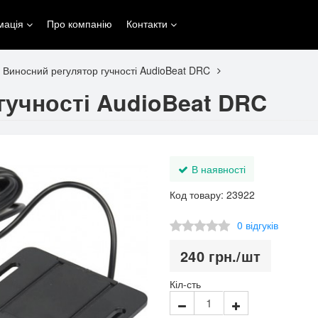
мація
Про компанію
Контакти
Виносний регулятор гучності AudioBeat DRC
гучності AudioBeat DRC
В наявності
Код товару: 23922
0 відгуків
240
грн.
/шт
Кіл-сть