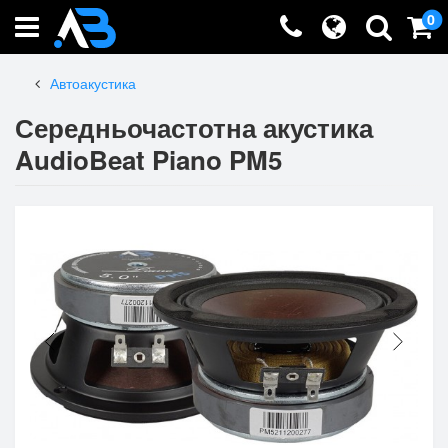
0
Автоакустика
Середньочастотна акустика
AudioBeat Piano PM5