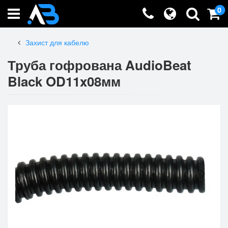
0
Захист для кабелю
Труба гофрована AudioBeat
Black OD11x08мм