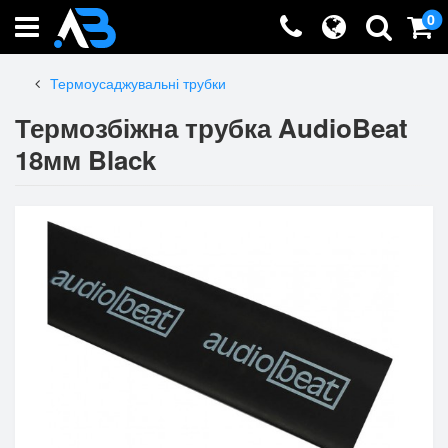
0
Термоусаджувальні трубки
Термозбіжна трубка AudioBeat
18мм Black